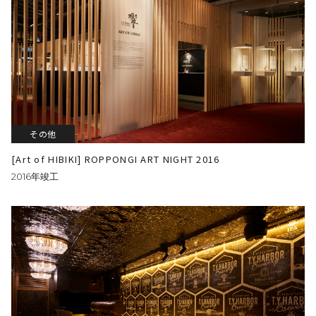
その他
[Art of HIBIKI] ROPPONGI ART NIGHT 2016
2016年竣工