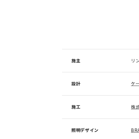
施主
リ
設計
ケ
施工
株
照明デザイン
BR