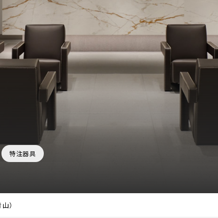
特注器具
イ青山）