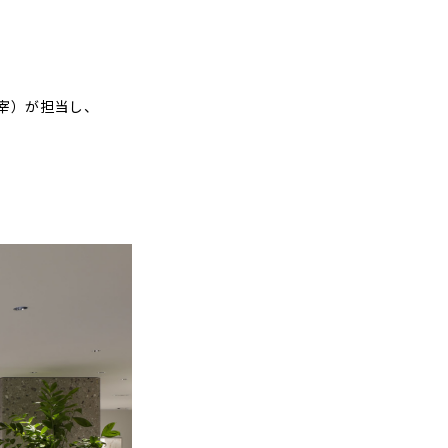
。
宰）が担当し、
。