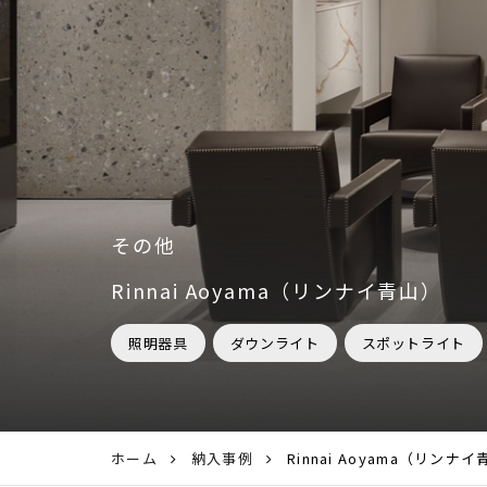
その他
Rinnai Aoyama（リンナイ青山）
照明器具
ダウンライト
スポットライト
ホーム
納入事例
Rinnai Aoyama（リンナ