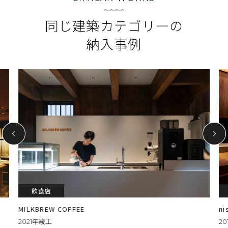
同じ建築カテゴリ―の
納入事例
飲食店
MILKBREW COFFEE
n
2021年竣工
2